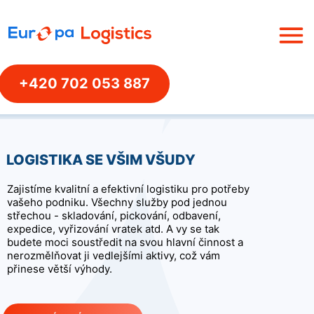
Fulfillment pro
Outsourcing
Doručení
e-shopy
logistiky
zásilek
+420 702 053 887
LOGISTIKA SE VŠIM VŠUDY
Zajistíme kvalitní a efektivní logistiku pro potřeby
vašeho podniku. Všechny služby pod jednou
střechou - skladování, pickování, odbavení,
expedice, vyřizování vratek atd. A vy se tak
budete moci soustředit na svou hlavní činnost a
nerozmělňovat ji vedlejšími aktivy, což vám
přinese větší výhody.