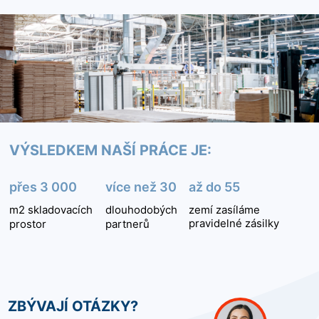
VÝSLEDKEM NAŠÍ PRÁCE JE:
přes 3 000
více než 30
až do 55
m2 skladovacích
dlouhodobých
zemí zasíláme
pravidelné zásilky
prostor
partnerů
ZBÝVAJÍ OTÁZKY?