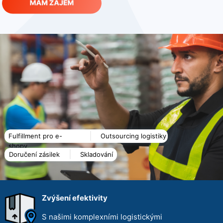
Fulfillment pro e-
Outsourcing logistiky
shopy
Doručení zásilek
Skladování
Zvýšení efektivity
S našimi komplexními logistickými